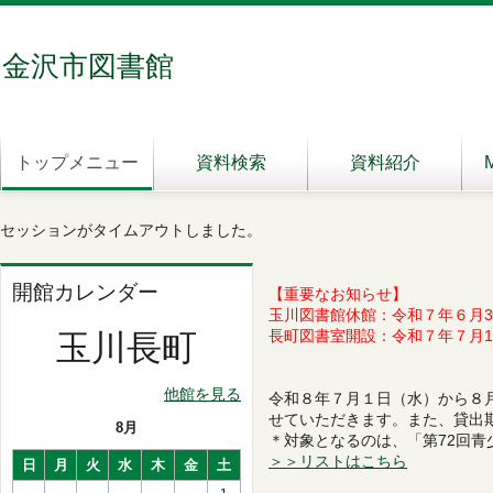
金沢市図書館
トップメニュー
資料検索
資料紹介
セッションがタイムアウトしました。
開館カレンダー
【重要なお知らせ】
玉川図書館休館：令和７年６月3
長町図書室開設：令和７年７月1
玉川長町
他館を見る
令和８年７月１日（水）から８月
せていただきます。また、貸出
8月
＊対象となるのは、「第72回青
＞＞リストはこちら
日
月
火
水
木
金
土