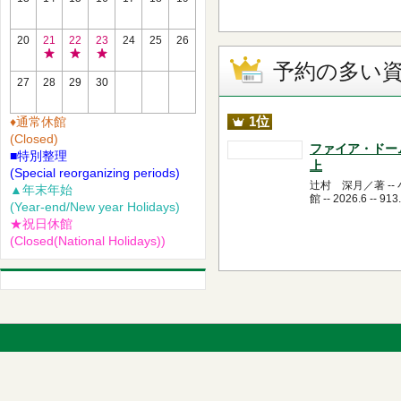
20
21
22
23
24
25
26
祝
祝
祝
予約の多い
日
日
日
27
28
29
30
休
休
休
館
館
館
1位
♦通常休館
(Closed)
ファイア・ドー
■特別整理
上
(Special reorganizing periods)
辻村 深月／著 --
▲年末年始
館 -- 2026.6 -- 913
(Year-end/New year Holidays)
★祝日休館
(Closed(National Holidays))