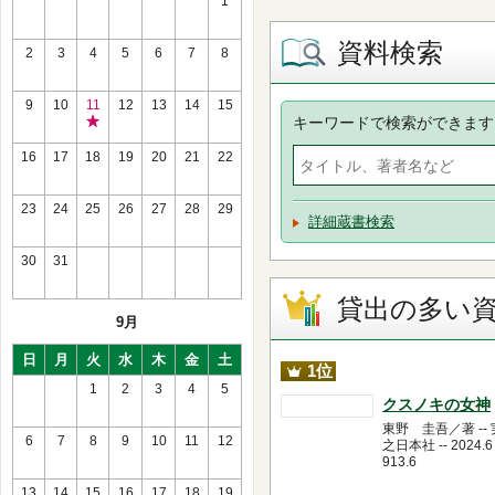
1
資料検索
2
3
4
5
6
7
8
9
10
11
12
13
14
15
キーワードで検索ができます
祝
日
16
17
18
19
20
21
22
休
館
23
24
25
26
27
28
29
詳細蔵書検索
30
31
貸出の多い
9月
日
月
火
水
木
金
土
1位
1
2
3
4
5
クスノキの女神
東野 圭吾／著 --
6
7
8
9
10
11
12
之日本社 -- 2024.6 
913.6
13
14
15
16
17
18
19