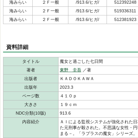
海みらい
２Ｆ一般
/913.6/ヒガ/
512392248
海みらい
２Ｆ一般
/913.6/ヒガ/
519336311
海みらい
２Ｆ一般
/913.6/ヒガ/
512381923
資料詳細
タイトル
魔女と過ごした七日間
著者
東野 圭吾
／著
出版者
ＫＡＤＯＫＡＷＡ
出版年
2023.3
ページ数
４１０ｐ
大きさ
１９ｃｍ
NDC分類(10版)
913.6
内容紹介
ＡＩによる監視システムが強化された日
た元刑事が殺された。不思議な女性・円
まる－。「ラプラスの魔女」シリーズ。