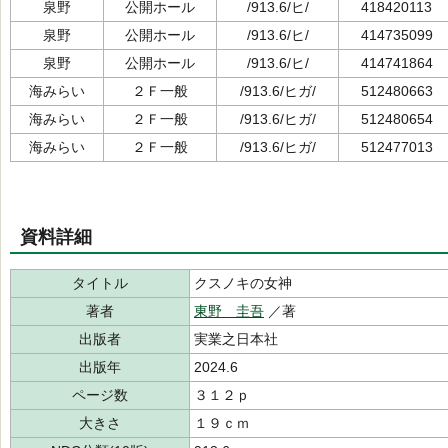
泉野
公開ホール
/913.6/ヒ/
418420113
泉野
公開ホール
/913.6/ヒ/
414735099
泉野
公開ホール
/913.6/ヒ/
414741864
海みらい
２Ｆ一般
/913.6/ヒガ/
512480663
海みらい
２Ｆ一般
/913.6/ヒガ/
512480654
海みらい
２Ｆ一般
/913.6/ヒガ/
512477013
資料詳細
タイトル
クスノキの女神
著者
東野 圭吾
／著
出版者
実業之日本社
出版年
2024.6
ページ数
３１２ｐ
大きさ
１９ｃｍ