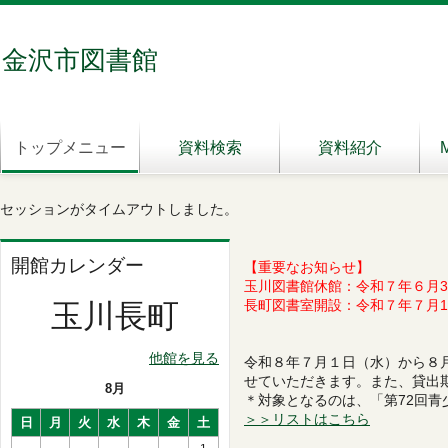
金沢市図書館
トップメニュー
資料検索
資料紹介
セッションがタイムアウトしました。
開館カレンダー
【重要なお知らせ】
玉川図書館休館：令和７年６月3
長町図書室開設：令和７年７月1
玉川長町
他館を見る
令和８年７月１日（水）から８月
せていただきます。また、貸出
8月
＊対象となるのは、「第72回青
＞＞リストはこちら
日
月
火
水
木
金
土