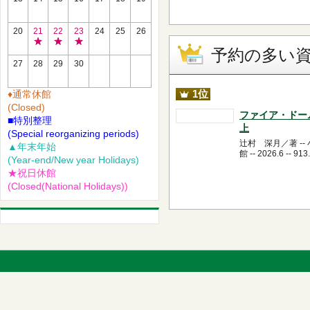
20
21
22
23
24
25
26
祝
祝
祝
予約の多い
日
日
日
27
28
29
30
休
休
休
館
館
館
1位
♦通常休館
(Closed)
ファイア・ドー
■特別整理
上
(Special reorganizing periods)
辻村 深月／著 --
▲年末年始
館 -- 2026.6 -- 913
(Year-end/New year Holidays)
★祝日休館
(Closed(National Holidays))