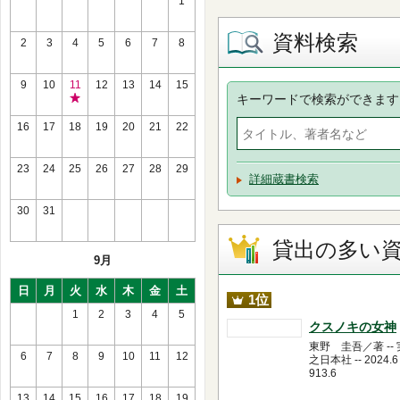
1
資料検索
2
3
4
5
6
7
8
9
10
11
12
13
14
15
キーワードで検索ができます
祝
日
16
17
18
19
20
21
22
休
館
23
24
25
26
27
28
29
詳細蔵書検索
30
31
貸出の多い
9月
日
月
火
水
木
金
土
1位
1
2
3
4
5
クスノキの女神
東野 圭吾／著 --
6
7
8
9
10
11
12
之日本社 -- 2024.6 
913.6
13
14
15
16
17
18
19