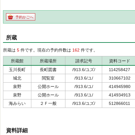
予約かごへ
所蔵
所蔵は
5
件です。現在の予約件数は
162
件です。
所蔵館
所蔵場所
請求記号
資料コード
玉川長町
長町図書
/913.6/ユズ/
114258427
城北
閲覧室
/913.6/ユ/
310667102
泉野
公開ホール
/913.6/ユ/
414945980
泉野
公開ホール
/913.6/ユ/
414934913
海みらい
２Ｆ一般
/913.6/ユズ/
512866011
資料詳細