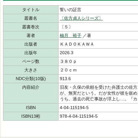
タイトル
誓いの証言
叢書名
〔佐方貞人シリーズ〕
叢書巻次
〔５〕
著者
柚月 裕子
／著
出版者
ＫＡＤＯＫＡＷＡ
出版年
2026.3
ページ数
３８０ｐ
大きさ
２０ｃｍ
NDC分類(10版)
913.6
内容紹介
旧友・久保の依頼を受けた弁護士の佐方
が、無実だという。だが女性が彼を嵌め
うち、過去の死亡事故が浮上し…。『カ
ISBN
4-04-115194-5
ISBN13桁
978-4-04-115194-5